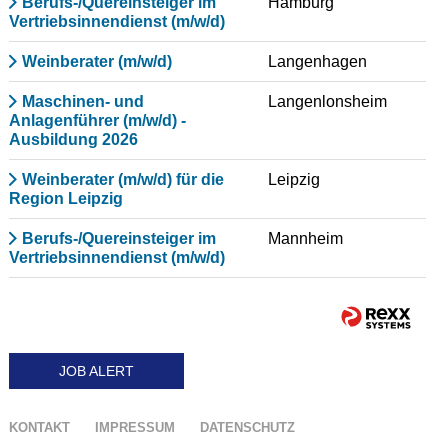
Berufs-/Quereinsteiger im
Hamburg
Vertriebsinnendienst (m/w/d)
Weinberater (m/w/d)
Langenhagen
Maschinen- und
Langenlonsheim
Anlagenführer (m/w/d) -
Ausbildung 2026
Weinberater (m/w/d) für die
Leipzig
Region Leipzig
Berufs-/Quereinsteiger im
Mannheim
Vertriebsinnendienst (m/w/d)
JOB ALERT
KONTAKT
IMPRESSUM
DATENSCHUTZ